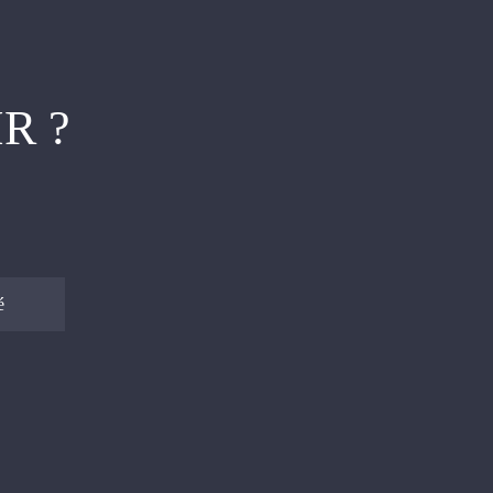
R ?
é