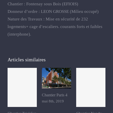
Chantier : Fontenay sous Bois (EFIOIS)
Donneur d’ordre : LEON GROSSE (Milieu occupé)
Nature des Travaux : Mise en sécurité de 232
logements+ cage d’escaliers. courants forts et faibles
(interphone).
Articles similaires
Chantier Paris 4
mai 8th, 2019