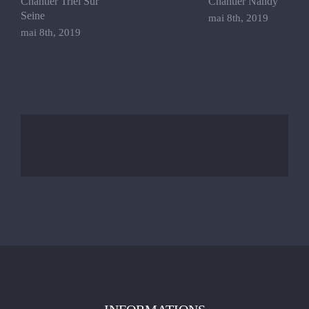
Chantier Triel Sur
Chantier Nandy
C
Seine
A
mai 8th, 2019
mai 8th, 2019
m