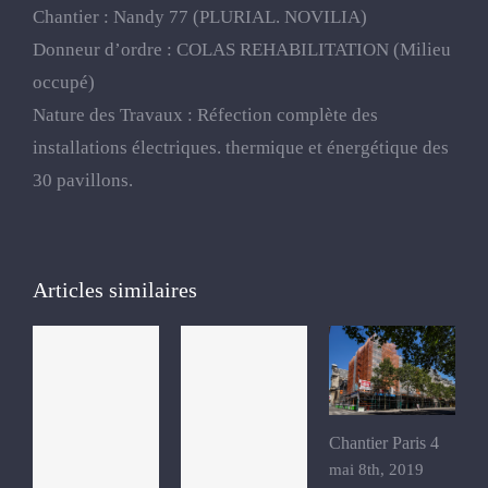
Chantier : Nandy 77 (PLURIAL. NOVILIA)
Donneur d’ordre : COLAS REHABILITATION (Milieu
occupé)
Nature des Travaux : Réfection complète des
installations électriques. thermique et énergétique des
30 pavillons.
Articles similaires
Chantier Paris 4
mai 8th, 2019